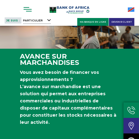
Skip
to
main
JE SUIS :
PARTICULIER
MA BANQUE EN LIGNE
DEVENIR CLIENT
content
AVANCE SUR
MARCHANDISES
Vous avez besoin de financer vos
approvisionnements ?
L’avance sur marchandise est une
solution qui permet aux entreprises
commerciales ou industrielles de
disposer de capitaux complémentaires
pour constituer les stocks nécessaires à
leur activité.