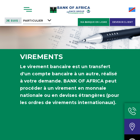
Skip
to
main
JE SUIS :
PARTICULIER
MA BANQUE EN LIGNE
DEVENIR CLIENT
content
VIREMENTS
Le virement bancaire est un transfert
d'un compte bancaire à un autre, réalisé
à votre demande. BANK OF AFRICA peut
procéder à un virement en monnaie
nationale ou en devises étrangères (pour
les ordres de virements internationaux).