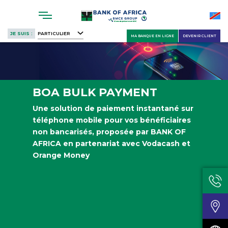
Skip
to
main
JE SUIS :
PARTICULIER
MA BANQUE EN LIGNE
DEVENIR CLIENT
content
BOA BULK PAYMENT
Une solution de paiement instantané sur
téléphone mobile pour vos bénéficiaires
non bancarisés, proposée par BANK OF
AFRICA en partenariat avec Vodacash et
Orange Money