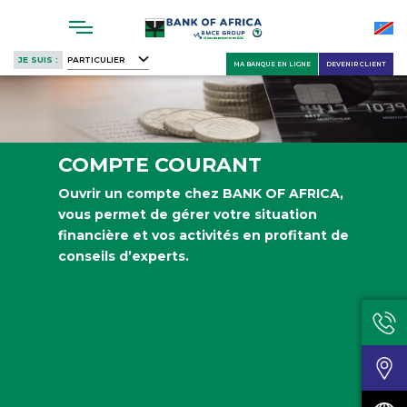
Skip
to
main
JE SUIS :
PARTICULIER
MA BANQUE EN LIGNE
DEVENIR CLIENT
content
COMPTE COURANT
Ouvrir un compte chez BANK OF AFRICA,
vous permet de gérer votre situation
financière et vos activités en profitant de
conseils d’experts.