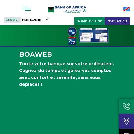
Skip
to
main
JE SUIS :
PARTICULIER
MA BANQUE EN LIGNE
DEVENIR CLIENT
content
BOAWEB
Toute votre banque sur votre ordinateur.
Gagnez du temps et gérez vos comptes
avec confort et sérénité, sans vous
déplacer !