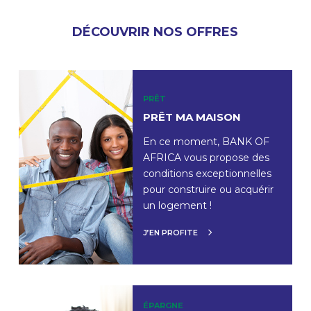
DÉCOUVRIR NOS OFFRES
PRÊT
PRÊT MA MAISON
En ce moment, BANK OF
AFRICA vous propose des
conditions exceptionnelles
pour construire ou acquérir
un logement !
J’EN PROFITE
ÉPARGNE