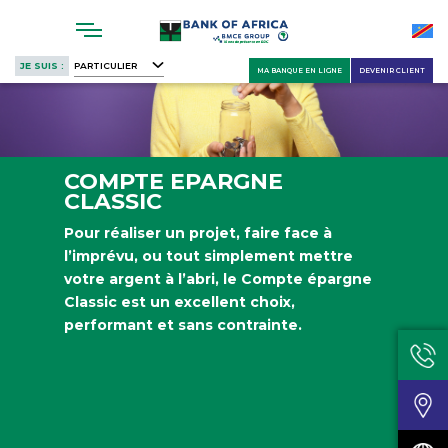
Skip
to
main
JE SUIS :
PARTICULIER
MA BANQUE EN LIGNE
DEVENIR CLIENT
content
COMPTE EPARGNE
CLASSIC
Pour réaliser un projet, faire face à
l’imprévu, ou tout simplement mettre
votre argent à l’abri, le Compte épargne
Classic est un excellent choix,
performant et sans contrainte.